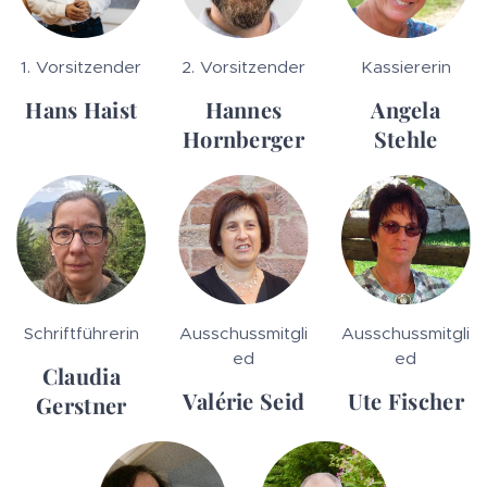
1. Vorsitzender
2. Vorsitzender
Kassiererin
Hans Haist
Hannes
Angela
Hornberger
Stehle
Schriftführerin
Ausschussmitgli
Ausschussmitgli
ed
ed
Claudia
Valérie Seid
Ute Fischer
Gerstner